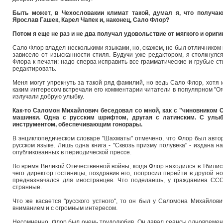
Быть может, в Чехословакии климат такой, думал я, что получа
Ярослав Гашек, Карел Чапек и, наконец, Сало Флор?
Потом я еще не раз и не два получал удовольствие от мягкого и ориг
Сало Флор владел несколькими языками, но, скажем, не был отличником п
зависело от изысканности стиля. Будучи уже редактором, я столкнулс
Флора к печати: надо сперва исправить все грамматические и грубые ст
редактировать.
Меня могут упрекнуть за такой ряд фамилий, но ведь Сало Флор, хотя
каким интересом встречали его комментарии читатели в популярном "Огонь
излучали добрую улыбку.
Как-то Саломон Михайлович беседовал со мной, как с "чиновником 
машинки. Одна с русским шрифтом, другая с латинским. С улыб
инструментом, обеспечивающим гонорары.
В энциклопедическом словаре "Шахматы" отмечено, что Флор был авторо
русском языке. Лишь одна книга - "Сквозь призму полувека" - издана н
опубликованных в периодической прессе.
Во время Великой Отечественной войны, когда Флор находился в Тбилис
чего директор гостиницы, поздравив его, попросил перейти в другой но
предназначался для иностранцев. Что поделаешь, у гражданина ССС
странные.
Что же касается "русского устного", то он был у Саломона Михайлов
вниманием и с огромным интересом.
Несомненно, Флор был очень трудолюбив. Он давал сеансы одновременн