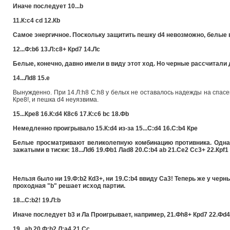
Иначе последует 10...b
11.К:c4 cd 12.Кb
Самое энергичное. Поскольку защитить пешку d4 невозможно, белые 
12...Ф:b6 13.Л:c8+ Крd7 14.Лc
Белые, конечно, давно имели в виду этот ход. Но черные рассчитали
14...Лd8 15.e
Вынужденно. При 14.Л:h8 С:h8 у белых не оставалось надежды на спасени
Крe8!, и пешка d4 неуязвима.
15...Крe8 16.К:d4 К8c6 17.К:c6 bc 18.Фb
Немедленно проигрывало 15.К:d4 из-за 15...С:d4 16.С:b4 Крe
Белые просматривают великолепную комбинацию противника. Однак
зажатыми в тиски: 18...Лd6 19.Фb1 Лad8 20.С:b4 ab 21.Сe2 Сc3+ 22.Крf1 
Нельзя было ни 19.Ф:b2 Кd3+, ни 19.С:b4 ввиду Сa3! Теперь же у черн
проходная "b" решает исход партии.
18...С:b2! 19.Л:b
Иначе последует b3 и Лa Проигрывает, например, 21.Фh8+ Крd7 22.Фd4+ 
19...ab 20.Ф:b2 Л:a4 21.Сc