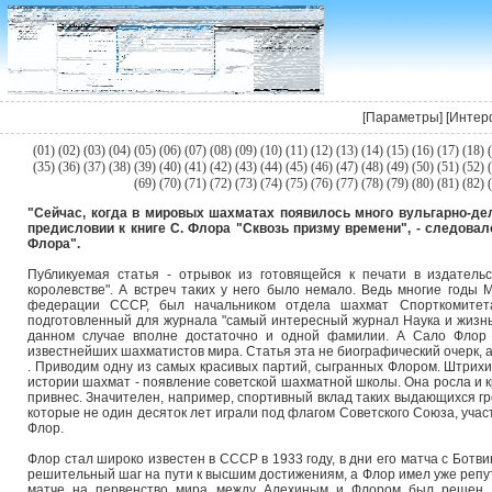
[
Параметры
] [
Интер
(
01
) (
02
) (
03
) (
04
) (
05
) (
06
) (
07
) (
08
) (
09
) (
10
) (
11
) (
12
) (
13
) (
14
) (
15
) (
16
) (
17
) (
18
) (
(
35
) (
36
) (
37
) (
38
) (
39
) (
40
) (
41
) (
42
) (
43
) (
44
) (
45
) (
46
) (
47
) (
48
) (
49
) (
50
) (
51
) (
52
) (
(
69
) (
70
) (
71
) (
72
) (
73
) (
74
) (
75
) (
76
) (
77
) (
78
) (
79
) (
80
) (
81
) (
82
) (
"Сейчас, когда в мировых шахматах появилось много вульгарно-деля
предисловии к книге С. Флора "Сквозь призму времени", - следова
Флора".
Публикуемая статья - отрывок из готовящейся к печати в издатель
королевстве". А встреч таких у него было немало. Ведь многие год
федерации СССР, был начальником отдела шахмат Спорткомитета
подготовленный для журнала "самый интересный журнал Наука и жизнь ",
данном случае вполне достаточно и одной фамилии. А Сало Флор
известнейших шахматистов мира. Статья эта не биографический очерк, 
. Приводим одну из самых красивых партий, сыгранных Флором. Штрихи
истории шахмат - появление советской шахматной школы. Она росла и к
привнес. Значителен, например, спортивный вклад таких выдающихся гр
которые не один десяток лет играли под флагом Советского Союза, учас
Флор.
Флор стал широко известен в СССР в 1933 году, в дни его матча с Ботв
решительный шаг на пути к высшим достижениям, а Флор имел уже репут
матче на первенство мира между Алехиным и Флором был решен. 