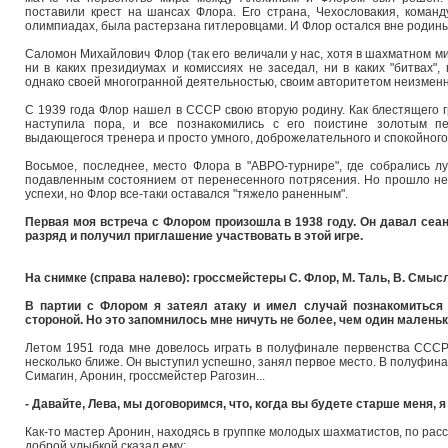
поставили крест на шансах Флора. Его страна, Чехословакия, коман
олимпиадах, была растерзана гитлеровцами. И Флор остался вне родины
Саломон Михайлович Флор (так его величали у нас, хотя в шахматном ми
ни в каких президиумах и комиссиях не заседал, ни в каких "битвах",
однако своей многогранной деятельностью, своим авторитетом неизмен
С 1939 года Флор нашел в СССР свою вторую родину. Как блестящего г
наступила пора, и все познакомились с его поистине золотым пе
выдающегося тренера и просто умного, доброжелательного и спокойног
Восьмое, последнее, место Флора в "АВРО-турнире", где собрались 
подавленным состоянием от перенесенного потрясения. Но прошло нек
успехи, но Флор все-таки оставался "тяжело раненным".
Первая моя встреча с Флором произошла в 1938 году. Он давал сеан
разряд и получил приглашение участвовать в этой игре.
На снимке (справа налево): гроссмейстеры С. Флор, М. Таль, В. Смыс
В партии с Флором я затеял атаку и имел случай познакомиться 
стороной. Но это запомнилось мне ничуть не более, чем один маленьк
Летом 1951 года мне довелось играть в полуфинале первенства СССР
несколько ближе. Он выступил успешно, занял первое место. В полуфина
Симагин, Аронин, гроссмейстер Рагозин...
- Давайте, Лева, мы договоримся, что, когда вы будете старше меня,
Как-то мастер Аронин, находясь в группке молодых шахматистов, по ра
доброй улыбкой сказал ему: