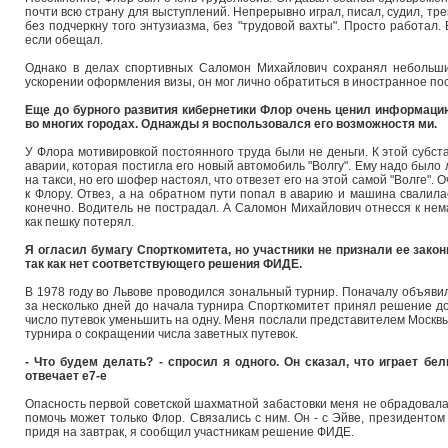
почти всю страну для выступлений. Непрерывно играл, писал, судил, трен
без подчеркну того энтузиазма, без "трудовой вахты". Просто работал.
если обещал.
Однако в делах спортивных Саломон Михайлович сохранял небольши
ускорении оформления визы, он мог лично обратиться в иностранное пос
Еще до бурного развития кибернетики Флор очень ценил информаци
во многих городах. Однажды я воспользовался его возможностя ми.
У Флора мотивировкой постоянного труда были не деньги. К этой субс
аварии, которая постигла его новый автомобиль "Волгу". Ему надо было 
на такси, но его шофер настоял, что отвезет его на этой самой "Волге".
к Флору. Отвез, а на обратном пути попал в аварию и машина свалила
конечно. Водитель не пострадал. А Саломон Михайлович отнесся к нем
как пешку потерял.
Я огласил бумагу Спорткомитета, но участники не признали ее закон
так как нет соответствующего решения ФИДЕ.
В 1978 году во Львове проводился зональный турнир. Поначалу объявил
за несколько дней до начала турнира Спорткомитет принял решение до
число путевок уменьшить на одну. Меня послали представителем Москвы
турнира о сокращении числа заветных путевок.
- Что будем делать? - спросил я одного. Он сказал, что играет бе
отвечает е7-e
Опасность первой советской шахматной забастовки меня не обрадовала.
помочь может только Флор. Связались с ним. Он - с Эйве, президентом
придя на завтрак, я сообщил участникам решение ФИДЕ.