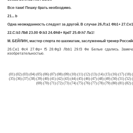
Все-таки! Пешку брать необходимо.
21... b
Одна неожиданность следует за другой. В случае 26.Л:a1 Фb1+ 27.Сe1
22.С:b3 Лb8 23.00 Ф:b3 24.Фh8+ Крd7 25.Ф:h7 Лa1!
М. БЕЙЛИН, мастер спорта по шахматам, заслуженный тренер Росси
26.Сe1 Фc4 27.Фp+ f5 28.Фg3 Лbb1 29.f3 Фe Белые сдались. Замеч
изобретательностью.
(
01
) (
02
) (
03
) (
04
) (
05
) (
06
) (
07
) (
08
) (
09
) (
10
) (
11
) (
12
) (
13
) (
14
) (
15
) (
16
) (
17
) (
18
) (
(
35
) (
36
) (
37
) (
38
) (
39
) (
40
) (
41
) (
42
) (
43
) (
44
) (
45
) (
46
) (
47
) (
48
) (
49
) (
50
) (
51
) (
52
) (
(
69
) (
70
) (
71
) (
72
) (
73
) (
74
) (
75
) (
76
) (
77
) (
78
) (
79
) (
80
) (
81
) (
82
) (