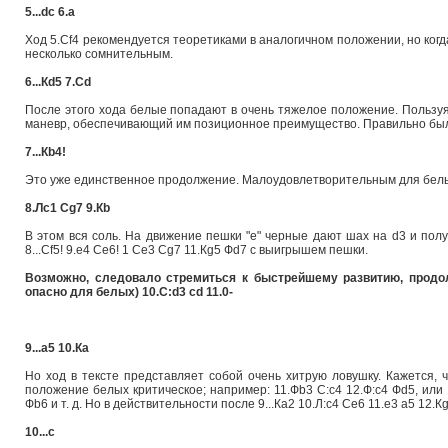
5...dc 6.a
Ход 5.Сf4 рекомендуется теоретиками в аналогичном положении, но когд
несколько сомнительным.
6...Кd5 7.Сd
После этого хода белые попадают в очень тяжелое положение. Польз
маневр, обеспечивающий им позиционное преимущество. Правильно был
7...Кb4!
Это уже единственное продолжение. Малоудовлетворительным для белых б
8.Лc1 Сg7 9.Кb
В этом вся соль. На движение пешки "е" черные дают шах на d3 и получ
8...Сf5! 9.e4 Сe6! 1 Сe3 Сg7 11.Кg5 Фd7 с выигрышем пешки.
Возможно, следовало стремиться к быстрейшему развитию, продолжа
опасно для белых) 10.С:d3 cd 11.0-
9...a5 10.Кa
Но ход в тексте представляет собой очень хитрую ловушку. Кажется, ч
положение белых критическое; например: 11.Фb3 С:c4 12.Ф:c4 Фd5, или 1
Фb6 и т. д. Но в действительности после 9...Кa2 10.Л:c4 Сe6 11.e3 a5 12
10...c