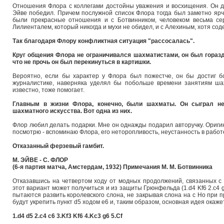
Отношения Флора с коллегами достойны уважения и восхищения. Он др
Эйве победил. Причем послужной список Флора тогда был заметно ярче
были прекрасные отношения и с Ботвинником, человеком весьма серь
Лилиенталем, который никогда и мухи не обидел, и с Алехиным, хотя со
Так благодаря Флору конфликтная ситуация "рассосалась".
Круг общения Флора не ограничивался шахматистами, он был горазд
что не прочь он был перекинуться в картишки.
Вероятно, если бы характер у Флора был пожестче, он бы достиг б
журналистике, наверняка уделял бы побольше времени занятиям шахм
известно, тоже помогает.
Главным в жизни Флора, конечно, были шахматы. Он сыграл н
шахматного искусства. Вот одна из них.
Флор любил делать подарки. Мне он однажды подарил авторучку. Оригин
посмотрю - вспоминаю Флора, его неторопливость, неустанность в работе
Отказанный ферзевый гамбит.
М. ЭЙВЕ - С. ФЛОР
(6-я партия матча, Амстердам, 1932) Примечания М. М. Ботвинника
Отказавшись на четвертом ходу от модных продолжений, связанных с 4
этот вариант может получиться и из защиты Грюнфельда (1.d4 Kf6 2.c4 g6 
пытаются развить королевского слона, не закрывая слона на с Но при 
будут укрепить пункт d5 ходом е6 и, таким образом, основная идея окаж
1.d4 d5 2.c4 c6 3.Kf3 Kf6 4.Kc3 g6 5.Cf