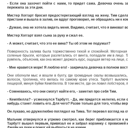
- Если она захочет пойти с нами, то придет сама. Девочка очень 
пережила за эти дни.
Мистер Хоггарт бросил предостерегающий взгляд на жену. Тим сдела
пристани и вышла в залив, он вдруг проговорил, не обращаясь ни к ко
- Думаю, она не хотела видеть меня. Видимо, считает, что я виноват в
Мистер Хоггарт взял сына за руку и сжал ее.
- А может, считает, что это ее вина? Ты об этом не подумал?
Поверхность залива была торжественно тихой и спокойной. Моторная 
соленые брызги, которые разлетались от винта, попадали им в лицо. Т
румпель, объяснив, как она может держать курс, ощущая ветер на лице, с
- Мне нравится море! Я люблю его! - закричала девочка в полном восто
Они обогнули мыс и вошли в бухту, где громадные скалы возвышались, 
волосок, тропинка, что вилась по самому краю утеса. Тарбутт выклю
пещерой, минуя буйки Кемпбелла. В том месте, где он ловил лобстеров, 
- Сомневаюсь, что они смогут найти его, - заметил про себя Тим.
- Кемпбелла? - усмехнулся Тарбутт. - Да, им придется нелегко, если о
нибудь станет ловить его. Для чего? Разве только для того, чтобы ве
Он лукаво, но дружелюбно поглядел на Тима. Тот перевел взгляд на о
Мальчик отвернулся и угрюмо смотрел, как берег приближается к н
Тарбутт вышел первым, привязал ее и забрал корзинку с провизией 
Джейн на руки и помог ей выбраться на камни.