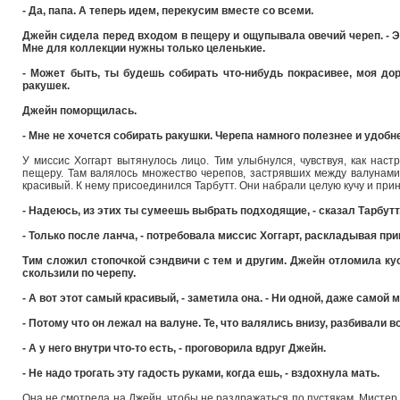
- Да, папа. А теперь идем, перекусим вместе со всеми.
Джейн сидела перед входом в пещеру и ощупывала овечий череп. - Это
Мне для коллекции нужны только целенькие.
- Может быть, ты будешь собирать что-нибудь покрасивее, моя дор
ракушек.
Джейн поморщилась.
- Мне не хочется собирать ракушки. Черепа намного полезнее и удобн
У миссис Хоггарт вытянулось лицо. Тим улыбнулся, чувствуя, как наст
пещеру. Там валялось множество черепов, застрявших между валунами.
красивый. К нему присоединился Тарбутт. Они набрали целую кучу и при
- Надеюсь, из этих ты сумеешь выбрать подходящие, - сказал Тарбутт
- Только после ланча, - потребовала миссис Хоггарт, раскладывая пр
Тим сложил стопочкой сэндвичи с тем и другим. Джейн отломила кус
скользили по черепу.
- А вот этот самый красивый, - заметила она. - Ни одной, даже самой 
- Потому что он лежал на валуне. Те, что валялись внизу, разбивали в
- А у него внутри что-то есть, - проговорила вдруг Джейн.
- Не надо трогать эту гадость руками, когда ешь, - вздохнула мать.
Она не смотрела на Джейн, чтобы не раздражаться по пустякам. Мистер 