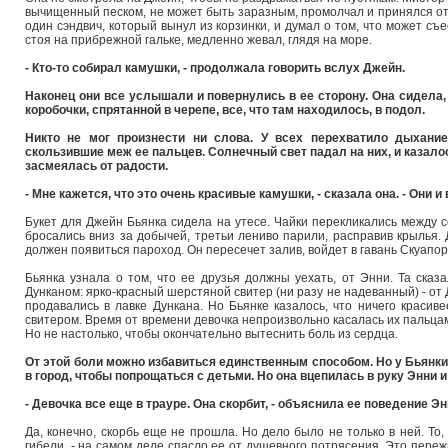
вычищенный песком, не может быть заразным, промолчал и принялся отк
один сэндвич, который вынул из корзинки, и думал о том, что может съ
стоя на прибрежной гальке, медленно жевал, глядя на море.
- Кто-то собирал камушки, - продолжала говорить вслух Джейн.
Наконец они все услышали и повернулись в ее сторону. Она сидела
коробочки, спрятанной в черепе, все, что там находилось, в подол.
Никто не мог произнести ни слова. У всех перехватило дыхание
скользившие меж ее пальцев. Солнечный свет падал на них, и казало
засмеялась от радости.
- Мне кажется, что это очень красивые камушки, - сказала она. - Они 
Букет для Джейн Бьянка сидела на утесе. Чайки перекликались между с
бросались вниз за добычей, третьи лениво парили, расправив крылья. 
должен появиться пароход. Он пересечет залив, войдет в гавань Скуапорт
Бьянка узнала о том, что ее друзья должны уехать, от Энни. Та сказ
Дунканом: ярко-красный шерстяной свитер (ни разу не надеванный) - от Д
продавались в лавке Дункана. Но Бьянке казалось, что ничего красив
свитером. Время от времени девочка непроизвольно касалась их пальцам
Но не настолько, чтобы окончательно вытеснить боль из сердца.
От этой боли можно избавиться единственным способом. Но у Бьянки
в город, чтобы попрощаться с детьми. Но она вцепилась в руку Энни 
- Девочка все еще в трауре. Она скорбит, - объяснила ее поведение Эн
Да, конечно, скорбь еще не прошла. Но дело было не только в ней. То,
гибели, - на самом деле спасло ее от душевного потрясения. Это переж