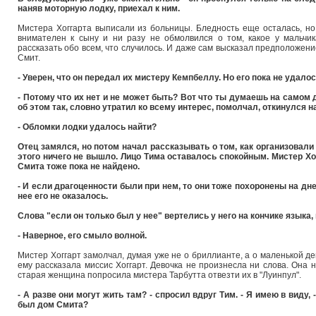
наняв моторную лодку, приехал к ним.
Мистера Хоггарта выписали из больницы. Бледность еще осталась, н
внимателен к сыну и ни разу не обмолвился о том, какое у мальчи
рассказать обо всем, что случилось. И даже сам высказал предположени
Смит.
- Уверен, что он передал их мистеру Кемпбеллу. Но его пока не удалос
- Потому что их нет и не может быть? Вот что ты думаешь на самом д
об этом так, словно утратил ко всему интерес, помолчал, откинулся н
- Обломки лодки удалось найти?
Отец замялся, но потом начал рассказывать о том, как организовали
этого ничего не вышло. Лицо Тима оставалось спокойным. Мистер Хог
Смита тоже пока не найдено.
- И если драгоценности были при нем, то они тоже похоронены на дне 
нее его не оказалось.
Слова "если он только был у нее" вертелись у него на кончике языка, 
- Наверное, его смыло волной.
Мистер Хоггарт замолчал, думая уже не о бриллианте, а о маленькой дев
ему рассказала миссис Хоггарт. Девочка не произнесла ни слова. Она 
старая женщина попросила мистера Тарбутта отвезти их в "Луинпул".
- А разве они могут жить там? - спросил вдруг Тим. - Я имею в виду, 
был дом Смита?