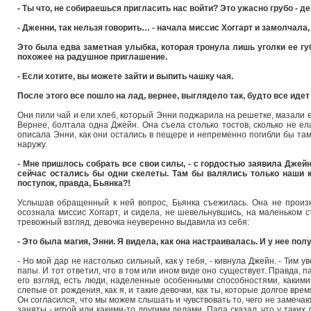
- Ты что, не собираешься пригласить нас войти? Это ужасно грубо - д
- Дженни, так нельзя говорить… - начала миссис Хоггарт и замолчала
Это была едва заметная улыбка, которая тронула лишь уголки ее губ
похожее на радушное приглашение.
- Если хотите, вы можете зайти и выпить чашку чая.
После этого все пошло на лад, вернее, выглядело так, будто все иде
Они пили чай и ели хлеб, который Энни поджарила на решетке, мазали 
Вернее, болтала одна Джейн. Она съела столько тостов, сколько не ел
описала Энни, как они остались в пещере и непременно погибли бы там
наружу.
- Мне пришлось собрать все свои силы, - с гордостью заявила Джейн, 
сейчас остались бы одни скелеты. Там бы валялись только наши к
поступок, правда, Бьянка?!
Услышав обращенный к ней вопрос, Бьянка съежилась. Она не произне
осознала миссис Хоггарт, и сидела, не шевельнувшись, на маленьком с
тревожный взгляд, девочка неуверенно выдавила из себя:
- Это была магия, Энни. Я видела, как она настраивалась. И у нее пол
- Но мой дар не настолько сильный, как у тебя, - кивнула Джейн. - Тим у
папы. И тот ответил, что в том или ином виде оно существует. Правда, п
его взгляд, есть люди, наделенные особенными способностями, какими 
слепые от рождения, как я, и такие девочки, как ты, которые долгое вр
Он согласился, что мы можем слышать и чувствовать то, чего не замечаю
заняты - игрой или какими-то другими делами. Папа сказал, что у таких