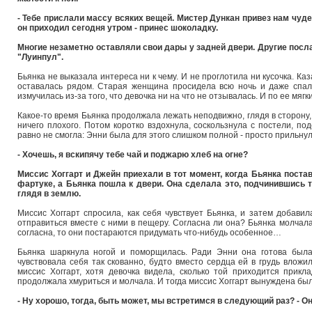
- Тебе прислали массу всяких вещей. Мистер Дункан привез нам чуд
он приходил сегодня утром - принес шоколадку.
Многие незаметно оставляли свои дары у задней двери. Другие посла
"Луинпул".
Бьянка не выказала интереса ни к чему. И не проглотила ни кусочка. Ка
оставалась рядом. Старая женщина просидела всю ночь и даже спала
измучилась из-за того, что девочка ни на что не отзывалась. И по ее мя
Какое-то время Бьянка продолжала лежать неподвижно, глядя в сторону, 
ничего плохого. Потом коротко вздохнула, соскользнула с постели, по
равно не смогла: Энни была для этого слишком полной - просто прильнул
- Хочешь, я вскипячу тебе чай и поджарю хлеб на огне?
Миссис Хоггарт и Джейн приехали в тот момент, когда Бьянка поста
фартуке, а Бьянка пошла к двери. Она сделала это, подчинившись 
глядя в землю.
Миссис Хоггарт спросила, как себя чувствует Бьянка, и затем добавил
отправиться вместе с ними в пещеру. Согласна ли она? Бьянка молчала
согласна, то они постараются придумать что-нибудь особенное…
Бьянка шаркнула ногой и поморщилась. Ради Энни она готова была
чувствовала себя так скованно, будто вместо сердца ей в грудь вложил
миссис Хоггарт, хотя девочка видела, сколько той приходится прик
продолжала хмуриться и молчала. И тогда миссис Хоггарт вынуждена бы
- Ну хорошо, тогда, быть может, мы встретимся в следующий раз? - О