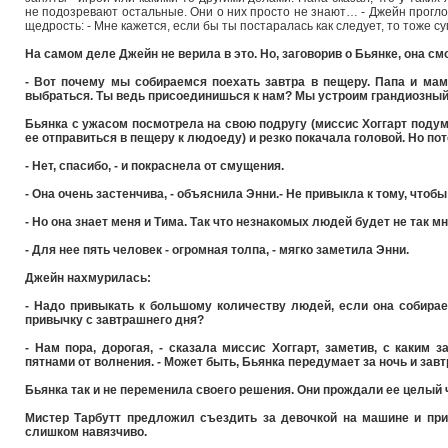
не подозревают остальные. Они о них просто не знают… - Джейн прогло
щедрость: - Мне кажется, если бы ты постаралась как следует, то тоже с
На самом деле Джейн не верила в это. Но, заговорив о Бьянке, она с
- Вот почему мы собираемся поехать завтра в пещеру. Папа и ма
выбраться. Ты ведь присоединишься к нам? Мы устроим грандиозны
Бьянка с ужасом посмотрела на свою подругу (миссис Хоггарт подум
ее отправиться в пещеру к людоеду) и резко покачала головой. Но пот
- Нет, спасибо, - и покраснела от смущения.
- Она очень застенчива, - объяснила Энни.- Не привыкла к тому, чтоб
- Но она знает меня и Тима. Так что незнакомых людей будет не так мн
- Для нее пять человек - огромная толпа, - мягко заметила Энни.
Джейн нахмурилась:
- Надо привыкать к большому количеству людей, если она собирае
привычку с завтрашнего дня?
- Нам пора, дорогая, - сказала миссис Хоггарт, заметив, с каким
пятнами от волнения. - Может быть, Бьянка передумает за ночь и завт
Бьянка так и не переменила своего решения. Они прождали ее целый 
Мистер Тарбутт предложил съездить за девочкой на машине и прив
слишком навязчиво.