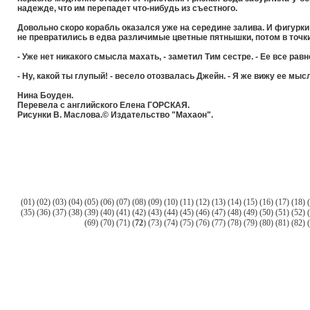
надежде, что им перепадет что-нибудь из съестного.
Довольно скоро корабль оказался уже на середине залива. И фигурк
не превратились в едва различимые цветные пятнышки, потом в точки
- Уже нет никакого смысла махать, - заметил Тим сестре. - Ее все равн
- Ну, какой ты глупый! - весело отозвалась Джейн. - Я же вижу ее мыс
Нина Боуден.
Перевела с английского Елена ГОРСКАЯ.
Рисунки В. Маслова.© Издательство "Махаон".
(
01
) (
02
) (
03
) (
04
) (
05
) (
06
) (
07
) (
08
) (
09
) (
10
) (
11
) (
12
) (
13
) (
14
) (
15
) (
16
) (
17
) (
18
) (
(
35
) (
36
) (
37
) (
38
) (
39
) (
40
) (
41
) (
42
) (
43
) (
44
) (
45
) (
46
) (
47
) (
48
) (
49
) (
50
) (
51
) (
52
) (
(
69
) (
70
) (
71
) (
72
) (
73
) (
74
) (
75
) (
76
) (
77
) (
78
) (
79
) (
80
) (
81
) (
82
) (