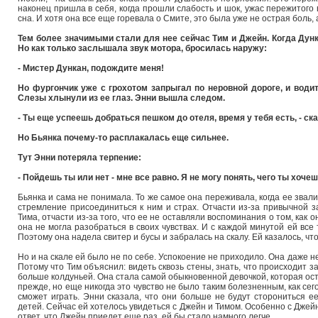
наконец пришла в себя, когда прошли слабость и шок, ужас пережитого
сна. И хотя она все еще горевала о Смите, это была уже не острая боль,
Тем более значимыми стали для нее сейчас Тим и Джейн. Когда Дунк
Но как только заслышала звук мотора, бросилась наружу:
- Мистер Дункан, подождите меня!
Но фургончик уже с грохотом запрыгал по неровной дороге, и води
Слезы хлынули из ее глаз. Энни вышла следом.
- Ты еще успеешь добраться пешком до отеля, время у тебя есть, - ска
Но Бьянка почему-то расплакалась еще сильнее.
Тут Энни потеряла терпение:
- Пойдешь ты или нет - мне все равно. Я не могу понять, чего ты хочеш
Бьянка и сама не понимала. То же самое она переживала, когда ее звал
стремление присоединиться к ним и страх. Отчасти из-за привычной за
Тима, отчасти из-за того, что ее не оставляли воспоминания о том, как о
она не могла разобраться в своих чувствах. И с каждой минутой ей все
Поэтому она надела свитер и бусы и забралась на скалу. Ей казалось, что
Но и на скале ей было не по себе. Успокоение не приходило. Она даже не
Потому что Тим объяснил: видеть сквозь стены, знать, что происходит за
больше колдуньей. Она стала самой обыкновенной девочкой, которая ос
прежде, но еще никогда это чувство не было таким болезненным, как сего
сможет играть. Энни сказала, что они больше не будут сторониться ее
детей. Сейчас ей хотелось увидеться с Джейн и Тимом. Особенно с Джейн
ответ, что Джейн приедет еще раз, ей бы стало намного легче…