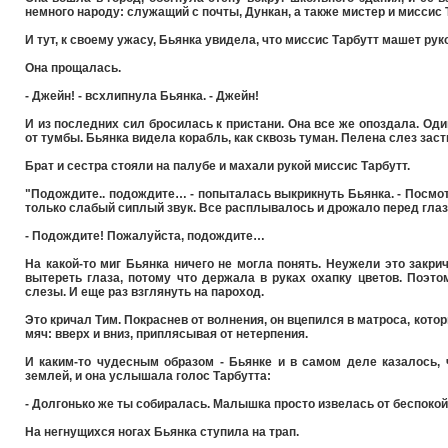
немного народу: служащий с почты, Дункан, а также мистер и миссис 
И тут, к своему ужасу, Бьянка увидела, что миссис Тарбутт машет рук
Она прощалась.
- Джейн! - всхлипнула Бьянка. - Джейн!
И из последних сил бросилась к пристани. Она все же опоздала. Од
от тумбы. Бьянка видела корабль, как сквозь туман. Пелена слез заст
Брат и сестра стояли на палубе и махали рукой миссис Тарбутт.
"Подождите.. подождите… - попыталась выкрикнуть Бьянка. - Посмотр
только слабый сиплый звук. Все расплывалось и дрожало перед глаз
- Подождите! Пожалуйста, подождите…
На какой-то миг Бьянка ничего не могла понять. Неужели это закри
вытереть глаза, потому что держала в руках охапку цветов. Поэто
слезы. И еще раз взглянуть на пароход.
Это кричал Тим. Покраснев от волнения, он вцепился в матроса, котор
мяч: вверх и вниз, приплясывая от нетерпения.
И каким-то чудесным образом - Бьянке и в самом деле казалось, 
землей, и она услышала голос Тарбутта:
- Долгонько же ты собиралась. Малышка просто извелась от беспоко
На негнущихся ногах Бьянка ступила на трап.