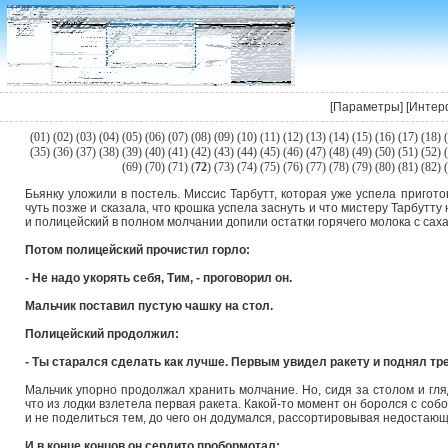
[
Параметры
] [
Интер
(
01
) (
02
) (
03
) (
04
) (
05
) (
06
) (
07
) (
08
) (
09
) (
10
) (
11
) (
12
) (
13
) (
14
) (
15
) (
16
) (
17
) (
18
) (
(
35
) (
36
) (
37
) (
38
) (
39
) (
40
) (
41
) (
42
) (
43
) (
44
) (
45
) (
46
) (
47
) (
48
) (
49
) (
50
) (
51
) (
52
) (
(
69
) (
70
) (
71
) (
72
) (
73
) (
74
) (
75
) (
76
) (
77
) (
78
) (
79
) (
80
) (
81
) (
82
) (
Бьянку уложили в постель. Миссис Тарбутт, которая уже успела пригото
чуть позже и сказала, что крошка успела заснуть и что мистеру Тарбутту
и полицейский в полном молчании допили остатки горячего молока с сах
Потом полицейский прочистил горло:
- Не надо укорять себя, Тим, - проговорил он.
Мальчик поставил пустую чашку на стол.
Полицейский продолжил:
- Ты старался сделать как лучше. Первым увидел ракету и поднял тре
Мальчик упорно продолжал хранить молчание. Но, сидя за столом и гляд
что из лодки взлетела первая ракета. Какой-то момент он боролся с соб
и не поделиться тем, до чего он додумался, рассортировывая недостаю
И в конце концов он сердито пробормотал: