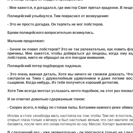
- Мне кажется, я догадался, где мистер Смит прятал краденое. В пеще
Полицейский улыбнулся. Тим покраснел от возмущения:
- Это не просто догадка. Он терпеть не мог лобстеров.
Брови полицейского вопросительно вскинулись.
Мальчик продолжил:
- Зачем он ловил лобстеров? Это не так увлекательно, как ловить фо
причины. Мне кажется, чтобы добираться до пещеры, когда ему вз
лобстеров, никто не обращал на его поездки внимания.
Полицейский потер подбородок ладонью.
- Это очень важная деталь. Хотя мы ничего не сможем доказать. Что,
смотрели на Тима с дружелюбным удивлением и даже легким восх
сыщиком. Когда-нибудь. Из тебя получится хороший детектив.
Хотя Тим всегда мечтал услышать нечто подобное, на этот раз похва
И он ответил довольно сдержанным тоном:
- Скорее всего, я пойду по стопам папы. Ботаники намного реже обиж
Иголка в стоге сенаКогда мать настояла на том, чтобы Тим лег в постель,
открыл глаза только к вечеру и был настолько вялым, что сил хватило л
бисквита, после чего его снова потянуло ко сну. Миссис Хоггарт выключила
В следующий раз - уже окончательно - он проснулся только на сле