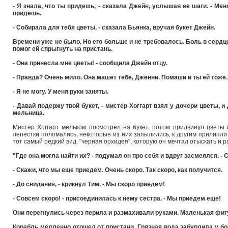
- Я знала, что ты придешь, - сказала Джейн, услышав ее шаги. - Мен
придешь.
- Собирала для тебя цветы, - сказала Бьянка, вручая букет Джейн.
Времени уже не было. Но его больше и не требовалось. Боль в сердце
помог ей спрыгнуть на пристань.
- Она принесла мне цветы! - сообщила Джейн отцу.
- Правда? Очень мило. Она машет тебе, Дженни. Помаши и ты ей тоже.
- Я не могу. У меня руки заняты.
- Давай подержу твой букет, - мистер Хоггарт взял у дочери цветы, 
мельница.
Мистер Хоггарт мельком посмотрел на букет, потом придвинул цветы
лепестки поломались, некоторые из них запылились, к другим прилипли
тот самый редкий вид, "черная орхидея", которую он мечтал отыскать и р
"Где она могла найти их? - подумал он про себя и вдруг засмеялся. - 
- Скажи, что мы еще приедем. Очень скоро. Так скоро, как получится.
- До свидания, - крикнул Тим. - Мы скоро приедем!
- Совсем скоро! - присоединилась к нему сестра. - Мы приедем еще!
Они перегнулись через перила и размахивали руками. Маленькая фигу
Корабль медленно отошел от пристани. Грязная вода забурлила у б