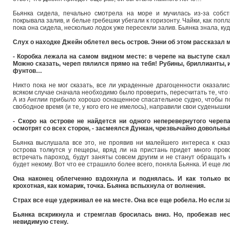
Бьянка сидела, печально смотрела на море и мучилась из-за собс
покрывала залив, и белые гребешки убегали к горизонту. Чайки, как поп
пока она сидела, несколько лодок уже пересекли залив. Бьянка знала, ку
Слух о находке Джейн облетел весь остров. Энни об этом рассказал 
- Коробка лежала на самом видном месте: в черепе на выступе скалы
Можно сказать, череп пялился прямо на тебя! Рубины, бриллианты,
фунтов…
Никто пока не мог сказать, все ли украденные драгоценности оказалис
всяком случае сначала необходимо было проверить, пересчитать те, чт
А из Англии прибыло хорошо оснащенное спасательное судно, чтобы под
свободное время (и те, у кого его не имелось), направили свои суденышк
- Скоро на острове не найдется ни одного неперевернутого череп
осмотрят со всех сторон, - засмеялся Дункан, чрезвычайно довольн
Бьянка выслушала все это, не проявив ни малейшего интереса к сказ
острова толкутся у пещеры, вряд ли на пристань придет много пров
встречать пароход, будут заняты совсем другим и не станут обращать 
будет некому. Вот что ее страшило более всего, поняла Бьянка. И еще 
Она наконец облегченно вздохнула и поднялась. И как только вс
крохотная, как комарик, точка. Бьянка вспыхнула от волнения.
Страх все еще удерживал ее на месте. Она все еще робела. Но если з
Бьянка вскрикнула и стремглав бросилась вниз. Но, пробежав нес
невидимую стену.