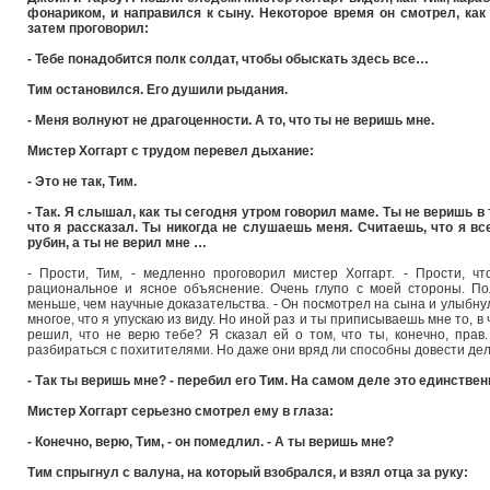
фонариком, и направился к сыну. Некоторое время он смотрел, как 
затем проговорил:
- Тебе понадобится полк солдат, чтобы обыскать здесь все…
Тим остановился. Его душили рыдания.
- Меня волнуют не драгоценности. А то, что ты не веришь мне.
Мистер Хоггарт с трудом перевел дыхание:
- Это не так, Тим.
- Так. Я слышал, как ты сегодня утром говорил маме. Ты не веришь в 
что я рассказал. Ты никогда не слушаешь меня. Считаешь, что я 
рубин, а ты не верил мне …
- Прости, Тим, - медленно проговорил мистер Хоггарт. - Прости, ч
рациональное и ясное объяснение. Очень глупо с моей стороны. П
меньше, чем научные доказательства. - Он посмотрел на сына и улыбнулс
многое, что я упускаю из виду. Но иной раз и ты приписываешь мне то, в
решил, что не верю тебе? Я сказал ей о том, что ты, конечно, пра
разбираться с похитителями. Но даже они вряд ли способны довести дел
- Так ты веришь мне? - перебил его Тим. На самом деле это единствен
Мистер Хоггарт серьезно смотрел ему в глаза:
- Конечно, верю, Тим, - он помедлил. - А ты веришь мне?
Тим спрыгнул с валуна, на который взобрался, и взял отца за руку: