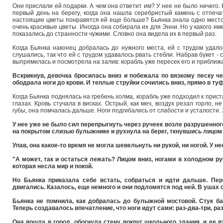
Они прислали ей подарки. А чем она ответит им? У нее не было ничего. 
первый день на берегу, когда она нашла серебристый камень с отпечат
настоящие цветы понравятся ей еще больше? Бьянка знала одно место,
очень красивые цветы. Иногда она собирала их для Энни. Но у какого 
показались до странности чужими. Словно она видела их в первый раз.
Когда Бьянка наконец добралась до нужного места, ей с трудом уда
слушались, так что ей с трудом удавалось рвать стебли. Набрав букет - 
выпрямилась и посмотрела на залив: корабль уже пересек его и приближа
Вскрикнув, девочка бросилась вниз и побежала по вязкому песку ч
ободрала ноги до крови. И теплые струйки сочились вниз, прямо в ту
Когда Бьянка поднялась на гребень холма, корабль уже подходил к прис
глазах. Кровь стучала в висках. Острый, как меч, воздух резал горло, н
губы, она помчалась дальше. Ноги подгибались от слабости и усталости. Х
У нее уже не было сил перепрыгнуть через ручеек возле разрушенног
на покрытом слизью булыжнике и рухнула на берег, ткнувшись лицом
Упав, она какое-то время не могла шевельнуть ни рукой, ни ногой. У не
"А может, так и остаться лежать? Лицом вниз, ногами в холодном р
которая несла мир и покой.
Но Бьянка приказала себе встать, собраться и идти дальше. Пер
двигались. Казалось, еще немного и они подломятся под ней. В ушах с
Бьянка не помнила, как добралась до булыжной мостовой. Стук б
Теперь создавалось впечатление, что ноги идут сами: раз-два-три, ра
Она вошла в город, обогнула стену вокруг школьного здания, и ее 