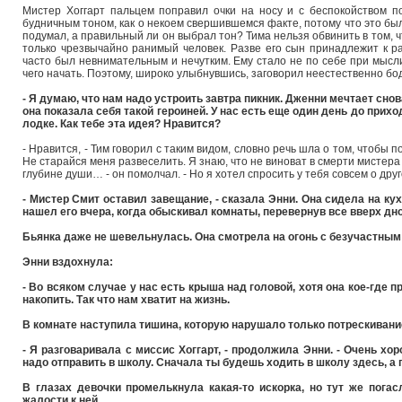
Мистер Хоггарт пальцем поправил очки на носу и с беспокойством п
будничным тоном, как о некоем свершившемся факте, потому что это было
подумал, а правильный ли он выбрал тон? Тима нельзя обвинить в том, ч
только чрезвычайно ранимый человек. Разве его сын принадлежит к р
часто был невнимательным и нечутким. Ему стало не по себе при мысли 
чего начать. Поэтому, широко улыбнувшись, заговорил неестественно бо
- Я думаю, что нам надо устроить завтра пикник. Дженни мечтает сно
она показала себя такой героиней. У нас есть еще один день до прихо
лодке. Как тебе эта идея? Нравится?
- Нравится, - Тим говорил с таким видом, словно речь шла о том, чтобы 
Не старайся меня развеселить. Я знаю, что не виноват в смерти мистера
глубине души… - он помолчал. - Но я хотел спросить у тебя совсем о друг
- Мистер Смит оставил завещание, - сказала Энни. Она сидела на кух
нашел его вчера, когда обыскивал комнаты, перевернув все вверх дно
Бьянка даже не шевельнулась. Она смотрела на огонь с безучастным
Энни вздохнула:
- Во всяком случае у нас есть крыша над головой, хотя она кое-где 
накопить. Так что нам хватит на жизнь.
В комнате наступила тишина, которую нарушало только потрескивание 
- Я разговаривала с миссис Хоггарт, - продолжила Энни. - Очень хо
надо отправить в школу. Сначала ты будешь ходить в школу здесь, а
В глазах девочки промелькнула какая-то искорка, но тут же пога
жалости к ней.