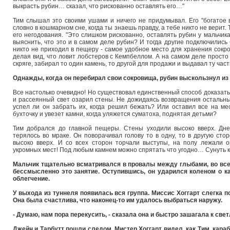
выкрасть рубин… сказал, что рискованно оставлять его…"
Тим слышал это своими ушами и ничего не придумывал. Его "богатое во
словно в кошмарном сне, когда ты знаешь правду, а тебе никто не верит
его негодования. "Это слишком рискованно, оставлять рубин у мальчика
выяснить, что это и в самом деле рубин? И тогда другие подключились
никто не приходил в пещеру - самое удобное место для хранения сокр
делая вид, что ловит лобстеров с Кемпбеллом. А на самом деле просто
скряге, забирал то один камень, то другой для продажи и выдавал ту час
Однажды, когда он перебирал свои сокровища, рубин выскользнул из 
Все настолько очевидно! Но существовал единственный способ доказать,
и рассеянный свет озарил стены. Не дожидаясь возвращения остальных
успел ли он забрать их, когда решил бежать? Или оставил все на мес
бухточку и увезет камни, когда уляжется суматоха, поднятая детьми?
Тим добрался до главной пещеры. Стены уходили высоко вверх. Дне
терялось во мраке. Он поворачивал голову то в одну, то в другую ст
высоко вверх. И со всех сторон торчали выступы, на полу лежали о
укромных мест! Под любым камнем можно спрятать что угодно… Сунуть ко
Мальчик тщательно всматривался в провалы между глыбами, во все
бессмысленно это занятие. Оступившись, он ударился коленом о к
облегчение.
У выхода из туннеля появилась вся группа. Миссис Хоггарт слегка 
Она была счастлива, что наконец-то им удалось выбраться наружу.
- Думаю, нам пора перекусить, - сказала она и быстро зашагала к све
Джейн и Тарбутт пошли следом. Мистер Хоггарт видел, как Тим, кар